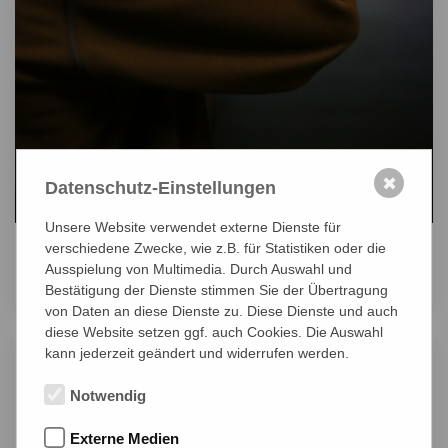
✖
Datenschutz-Einstellungen
Unsere Website verwendet externe Dienste für
verschiedene Zwecke, wie z.B. für Statistiken oder die
Systematisch aufgebautes Training im Schießkino
Ausspielung von Multimedia. Durch Auswahl und
Bestätigung der Dienste stimmen Sie der Übertragung
von Daten an diese Dienste zu. Diese Dienste und auch
diese Website setzen ggf. auch Cookies. Die Auswahl
kann jederzeit geändert und widerrufen werden.
Der Weg:
Gutes Schießen entwickelt man in mehreren
Notwendig
Schritten: dem Verstehen, was wie zu tun ist, dem
Erlernen der Technik mit fachlicher Unterstützung und
Externe Medien
dem permanenten Üben bis zur stressfesten